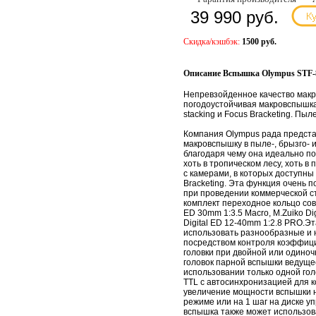
39 990 руб.
Скидка/кэшбэк:
1500 руб.
Описание Вспышка Olympus STF-8
Непревзойденное качество макр
погодоустойчивая макровспышка
stacking и Focus Bracketing. Пы
Компания Olympus рада предста
макровспышку в пыле‑, брызго‑ и
благодаря чему она идеально п
хоть в тропическом лесу, хоть 
с камерами, в которых доступны
Bracketing. Эта функция очень 
при проведении коммерческой 
комплект переходное кольцо сов
ED 30mm 1:3.5 Macro, M.Zuiko Di
Digital ED 12‑40mm 1:2.8 PRO.Э
использовать разнообразные и
посредством контроля коэффиц
головки при двойной или одино
головок парной вспышки ведущее
использовании только одной гол
TTL с автосинхронизацией для 
увеличение мощности вспышки на
режиме или на 1 шаг на диске у
вспышка также может использов