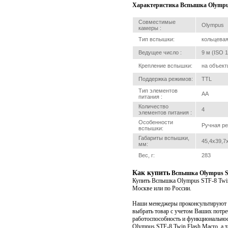
Характеристика Вспышка Olympus
Совместимые
Olympus
камеры :
Тип вспышки:
кольцева
Ведущее число :
9 м (ISO 
Крепление вспышки:
на объект
Поддержка режимов:
TTL
Тип элементов
AA
питания :
Количество
4
элементов питания :
Особенности
Ручная р
вспышки:
Габариты вспышки,
45,4x39,7
мм:
Вес, г:
283
Как купить
Вспышка Olympus ST
Купить Вспышка Olympus STF-8 Twin
Москве или по России.
Наши менеджеры проконсультируют В
выбрать товар с учетом Ваших потр
работоспособность и функционально
Olympus STF-8 Twin Flash Macro, а т