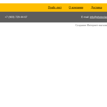
Прайс-лист
О компании
Доставка
+7 (903) 729-44-67
E-mail:
info@photocla
Создание Интернет-магаз