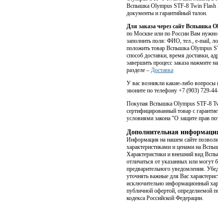
Вспышка Olympus STF-8 Twin Flash
документы и гарантийный талон.
Для заказа через сайт Вспышка O
по Москве или по России Вам нужно 
заполнить поля: ФИО, тел., e-mail, 
положить товар Вспышка Olympus STF
способ доставки, время доставки, ад
завершить процесс заказа нажмите на
разделе –
Доставка
У вас возникли какие-либо вопросы
звоните по телефону +7 (903) 729-44-
Покупая Вспышка Olympus STF-8 Twi
сертифицированный товар с гарантие
условиями закона "О защите прав по
Дополнительная информаци
Информация на нашем сайте позволи
характеристиками и ценами на Вспы
Xарактеристики и внешний вид Вспы
отличаться от указанных или могут 
предварительного уведомления. Убед
уточнять важные для Вас характерис
исключительно информационный хара
публичной офертой, определяемой п
кодекса Российской Федерации.