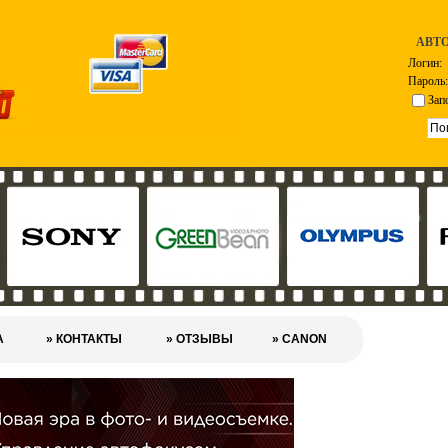
АВТ
Логин:
Пароль:
Зап
А
» КОНТАКТЫ
» ОТЗЫВЫ
» CANON