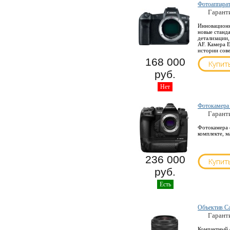
Фотоаппара
Гарант
Инновационна
новые станд
детализации
AF. Камера E
истории сов
168 000
руб.
Нет
Фотокамера
Гарант
Фотокамера с
комплекте, м
236 000
руб.
Есть
Объектив C
Гарант
Компактный 