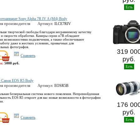
Есть
тоаппарат Sony Alpha 7R IV A (M4) Body
ия производителя
Артикул:
ILCE7RIV
льше творческой свободы благодаря несравнимому качеству
 и скорости обработки. Камеры серии α7R обладают
и возможностями подключения, а также обеспечивают
работу даже в жестких условиях, привычных для
льных фотографов.
319 00
Сравнить
руб.
эк:
5000 руб.
Есть
т Canon EOS R5 Body
ия производителя
Артикул:
EOSR5B
льная беззеркальная система нового поколения. Непревзойденная
льность EOS R5 откроет для вас новые возможности в фотографии
ии.
176 00
руб.
Сравнить
Есть