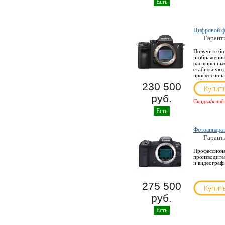
Есть
Цифровой фо
Гарант
Получите бо
изображения
расширенным
стабильную 
профессиона
230 500
руб.
Скидка/кэшб
Есть
Фотоаппара
Гарант
Профессиона
производите
и видеограф
275 500
руб.
Есть