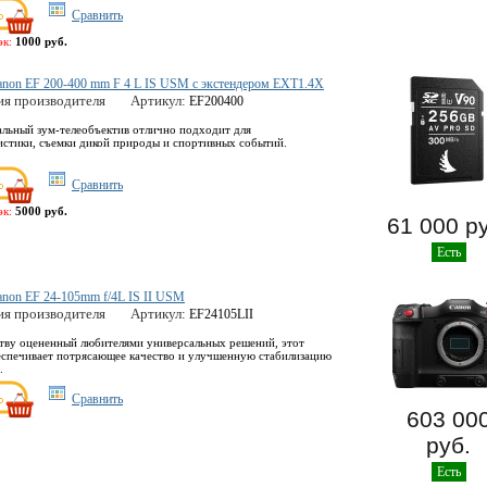
Сравнить
эк:
1000 руб.
anon EF 200-400 mm F 4 L IS USM с экстендером EXT1.4X
ия производителя
Артикул:
EF200400
льный зум-телеобъектив отлично подходит для
стики, съемки дикой природы и спортивных событий.
Сравнить
эк:
5000 руб.
61 000 р
Есть
non EF 24-105mm f/4L IS II USM
ия производителя
Артикул:
EF24105LII
тву оцененный любителями универсальных решений, этот
еспечивает потрясающее качество и улучшенную стабилизацию
.
Сравнить
603 00
руб.
Есть