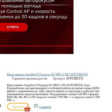
Карта памяти Angelbird CFexpress AV PRO 2 TB (AVP2TBCFX)
Гарантия производителя
Артикул:
AVP2TBCFX
Карта памяти Angelbird CFexpress AV PRO 2 TB (AVP2TBCFX) Type
B разработана для максимальной устойчивой работы во время съемки (RAW
файлов с разрешением до 12К), имеется защита от перегрева и работает при
уменьшенном энергопотреблении. Поддерживает съемку Full HD и формат
RAW 4K, 6K, 8K и 12K.
Скорость чтения 1700 МБ / с и скорость записи 1500
МБ / с.
0
Сравнить