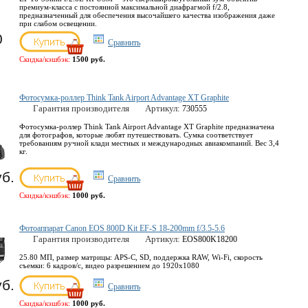
премиум-класса с постоянной максимальной диафрагмой f/2.8,
предназначенный для обеспечения высочайшего качества изображения даже
при слабом освещении.
0
Сравнить
Скидка/кэшбэк:
1500 руб.
Фотосумка-роллер Think Tank Airport Advantage XT Graphite
Гарантия производителя
Артикул:
730555
Фотосумка-роллер Think Tank Airport Advantage XT Graphite предназначена
для фотографов, которые любят путешествовать. Сумка соответствует
требованиям ручной клади местных и международных авиакомпаний. Вес 3,4
кг.
уб.
Сравнить
Скидка/кэшбэк:
1000 руб.
Фотоаппарат Canon EOS 800D Kit EF-S 18-200mm f/3.5-5.6
Гарантия производителя
Артикул:
EOS800K18200
25.80 МП, размер матрицы: APS-C, SD, поддержка RAW, Wi-Fi, скорость
съемки: 6 кадров/с, видео разрешением до 1920x1080
уб.
Сравнить
Скидка/кэшбэк:
1000 руб.