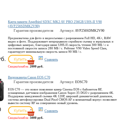
Карта памяти Angelbird SDXC MK2 AV PRO 256GB UHS-II V90
(AVP256SDMK2V90)
Гарантия производителя
Артикул:
AVP256SDMK2V90
Предназначена для фото и видеосъемки с разрешением Full HD, 4K+, RAW
видео и фото. Поддерживает непрерывную серийную съемку в зеркальных и
цифровых камерах, благодаря шине UHS-II скорость чтения 300 МБ / с и
постоянной скорости записи 280 МБ / с. Рейтинг V90 Video Speed Class,
гарантирует минимальную скорость записи 90 МБ / с.
уб.
Сравнить
Скидка/кэшбэк:
2000 руб.
Видеокамера Canon EOS C70
Гарантия производителя
Артикул:
EOSC70
EOS C70 — это новое поколение камер Cinema EOS с байонетом RF,
оснащенных датчиком изображения Canon Super-35 DGO с разрешением 4K.
Поддержка замедленной съемки 4K 120P, широкий динамический диапазон,
система автофокусировки Dual Pixel CMOS AF и компактный корпус позволяют
вывести систему RF на совершенно новый уровень.
0
Сравнить
Скидка/кэшбэк:
5000 руб.