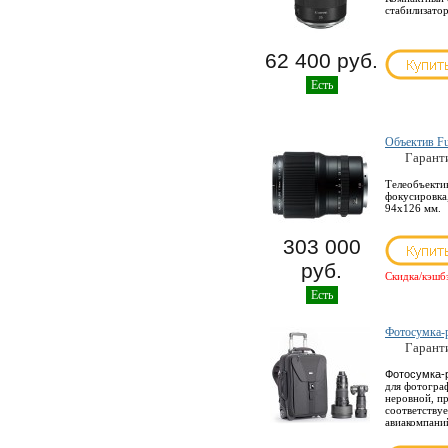
стабилизато
62 400 руб.
Есть
Объектив F
Гарант
Телеобъектив
фокусировка
94x126 мм.
303 000
руб.
Скидка/кэшб
Есть
Фотосумка-р
Гарант
Фотосумка-р
для фотограф
неровной, п
соответству
авиакомпани