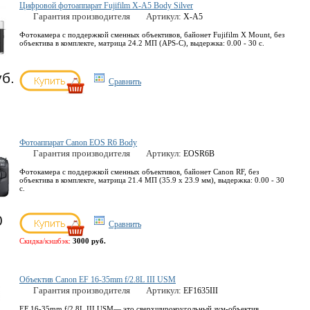
Цифровой фотоаппарат Fujifilm X-A5 Body Silver
Гарантия производителя
Артикул:
X-A5
Фотокамера с поддержкой сменных объективов, байонет Fujifilm X Mount, без
объектива в комплекте, матрица 24.2 МП (APS-C), выдержка: 0.00 - 30 с.
уб.
Сравнить
Фотоаппарат Canon EOS R6 Body
Гарантия производителя
Артикул:
EOSR6B
Фотокамера с поддержкой сменных объективов, байонет Canon RF, без
объектива в комплекте, матрица 21.4 МП (35.9 x 23.9 мм), выдержка: 0.00 - 30
с.
0
Сравнить
Скидка/кэшбэк:
3000 руб.
Объектив Canon EF 16-35mm f/2.8L III USM
Гарантия производителя
Артикул:
EF1635III
EF 16-35mm f/2.8L III USM— это сверхширокоугольный зум-объектив