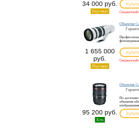
34 000 руб.
Под заказ
Скидка/кэшб
Объектив C
Гарант
Профессиона
фотожурнали
1 655 000
руб.
Скидка/кэшб
Под заказ
Объектив Ca
Гарант
По достоинс
объектив об
изображения
95 200 руб.
Есть