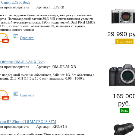
т Canon EOS R Body
ия производителя
Артикул:
EOSRB
я полнокадровая беззеркальная камера, которая устанавливает
арты. Полнокадровый датчик 30,3 МП с впечатляющим уровнем
, высокой чувствительностью ISO и технологией Dual Pixel CMOS
OS R, совместимая с объективами RF, позволяет создавать
ершенно нового уровня.
29 990 р
Сравнить
Под заказ
 Olympus OM-D E-M1X Body
ия производителя
Артикул:
OM-DE-M1XB
 поддержкой сменных объективов, байонет 4/3, без объектива в
атрица 21.8 МП (17.3 x 13.0 мм), выдержка: 0.00 - 1800 с.
165 00
Сравнить
руб.
Есть
anon RF 35mm f/1.8 MACRO IS STM
ия производителя
Артикул:
RF35F1.8
светосильный макрообъектив 35мм с высокоэффективным