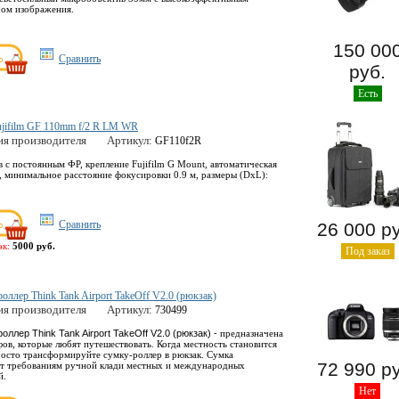
ром изображения.
150 00
Сравнить
руб.
Есть
ujifilm GF 110mm f/2 R LM WR
ия производителя
Артикул:
GF110f2R
 с постоянным ФР, крепление Fujifilm G Mount, автоматическая
, минимальное расстояние фокусировки 0.9 м, размеры (DхL):
Сравнить
26 000 р
эк:
5000 руб.
Под заказ
оллер Think Tank Airport TakeOff V2.0 (рюкзак)
ия производителя
Артикул:
730499
оллер Think Tank Airport TakeOff V2.0 (рюкзак) -
предназначена
ов, которые любят путешествовать. Когда местность становится
росто трансформируйте сумку-роллер
в рюкзак. Сумка
72 990 р
ет требованиям ручной клади местных и международных
й.
Нет