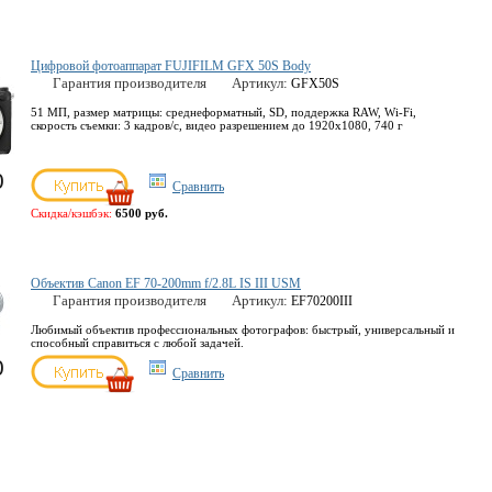
Цифровой фотоаппарат FUJIFILM GFX 50S Body
Гарантия производителя
Артикул:
GFX50S
51 МП, размер матрицы: среднеформатный, SD, поддержка RAW, Wi-Fi,
скорость съемки: 3 кадров/с, видео разрешением до 1920x1080, 740 г
0
Сравнить
Скидка/кэшбэк:
6500 руб.
Объектив Canon EF 70-200mm f/2.8L IS III USM
Гарантия производителя
Артикул:
EF70200III
Любимый объектив профессиональных фотографов: быстрый, универсальный и
способный справиться с любой задачей.
0
Сравнить