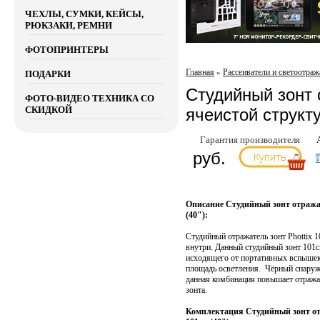
ЧЕХЛЫ, СУМКИ, КЕЙСЫ,
РЮКЗАКИ, РЕМНИ
ФОТОПРИНТЕРЫ
Главная
Рассеиватели и светоотраж
»
ПОДАРКИ
Студийный зонт о
ФОТО-ВИДЕО ТЕХНИКА СО
СКИДКОЙ
ячеистой структу
Гарантия производителя
руб.
Описание Студийный зонт отражат
(40"):
Студийный отражатель зонт Phottix 
внутри. Данный студийный зонт 101с
исходящего от портативных вспышек
площадь осветления. Чёрный снаруж
данная комбинация повышает отража
зонта.
Комплектация Студийный зонт отр