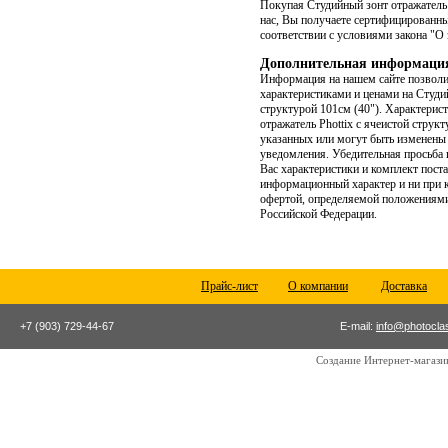
Покупая Студийный зонт отражатель P
нас, Вы получаете сертифицированны
соответствии с условиями закона "О 
Дополнительная информаци
Информация на нашем сайте позволи
характеристиками и ценами на Студий
структурой 101cм (40"). Xарактерис
отражатель Phottix с ячеистой структ
указанных или могут быть изменены
уведомления. Убедительная просьба 
Вас характеристики и комплект пост
информационный характер и ни при 
офертой, определяемой положениями 
Российской Федерации.
Прайс-лист
О компании
Доставка
+7 (903) 729-44-67
E-mail:
info@photocla
Создание Интернет-магаз