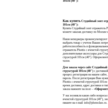
101cм (40"):
Как купить
Студийный зонт отра
101cм (40"):
Купить Студийный зонт отражатель Ph
можете заказав доставку по Москве 
Наши менеджеры проконсультируют В
выбрать товар с учетом Ваших потр
работоспособность и функциональнос
отражатель Phottix с ячеистой структ
дополнительные аксессуары для Студ
структурой 101cм (40"). Оформляю
талон.
Для заказа через сайт Студийный 
структурой 101cм (40")
с доставко
процесс регистрации на нашем сайте, 
пароль. После регистрации Вам нужн
Phottix с ячеистой структурой 101cм 
время доставки, адрес доставки и ти
заказа нажмите на поле – «
Оформить
У вас возникли какие-либо вопросы п
ячеистой структурой 101cм (40"), зв
пишите на e-mail: info@photoclass.ru.