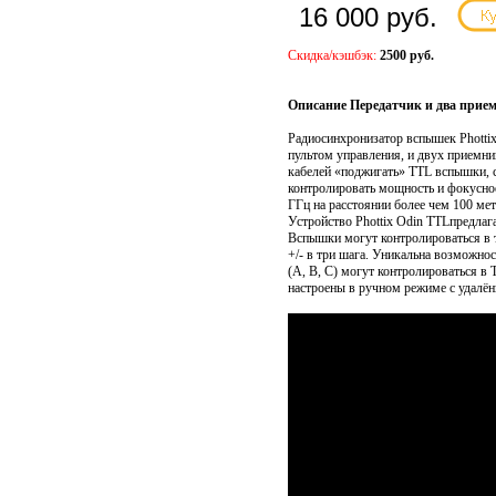
16 000 руб.
Скидка/кэшбэк:
2500 руб.
Описание Передатчик и два прием
Радиосинхронизатор вспышек Phottix
пультом управления, и двух приемн
кабелей «поджигать» TTL вспышки, с
контролировать мощность и фокусное
ГГц на расстоянии более чем 100 мет
Устройство Phottix Odin TTLпредлаг
Вспышки могут контролироваться в 
+/- в три шага. Уникальна возможн
(А, В, С) могут контролироваться в
настроены в ручном режиме с удалё