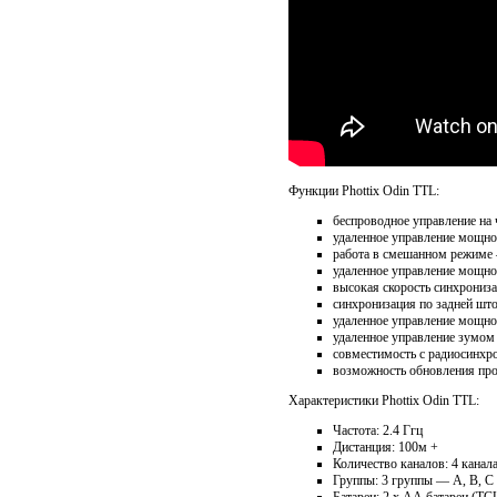
Функции Phottix Odin TTL:
беспроводное управление на 
удаленное управление мощнос
работа в смешанном режиме 
удаленное управление мощно
высокая скорость синхрониза
синхронизация по задней шт
удаленное управление мощн
удаленное управление зумом
совместимость с радиосинхрони
возможность обновления пр
Характеристики Phottix Odin TTL:
Частота: 2.4 Ггц
Дистанция: 100м +
Количество каналов: 4 канал
Группы: 3 группы — А, В, С