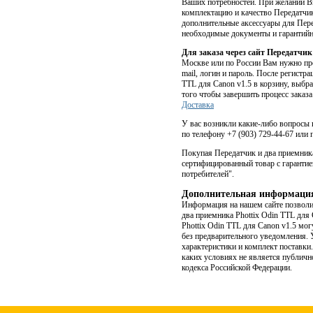
Ваших потребностей. При желании В
комплектацию и качество Передатчик 
дополнительные аксессуары для Пере
необходимые документы и гарантийн
Для заказа через сайт Передатчик
Москве или по России Вам нужно прой
mail, логин и пароль. После регистр
TTL для Canon v1.5 в корзину, выбра
того чтобы завершить процесс заказа
Доставка
У вас возникли какие-либо вопросы п
по телефону +7 (903) 729-44-67 или п
Покупая Передатчик и два приемника
сертифицированный товар с гарантие
потребителей".
Дополнительная информаци
Информация на нашем сайте позволит
два приемника Phottix Odin TTL для
Phottix Odin TTL для Canon v1.5 мо
без предварительного уведомления. 
характеристики и комплект поставки
каких условиях не является публичн
кодекса Российской Федерации.