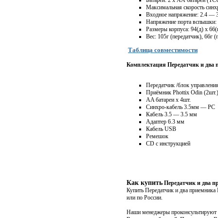
Батареи: 2 х АА батареи (TC
Максимальная скорость синх
Входное напряжение: 2.4 — 
Напряжение порта вспышки: 
Размеры корпуса: 94(д) x 66(
Вес: 105г (передатчик), 66г 
Таблица совместимости
Комплектация Передатчик и два п
Передатчик /блок управления
Приёмник Phottix Odin (2шт.
AA батареи х 4шт.
Синхро-кабель 3.5мм — PC
Кабель 3.5 — 3.5 мм
Адаптер 6.3 мм
Кабель USB
Ремешок
CD с инструкцией
Как купить
Передатчик и два пр
Купить Передатчик и два приемника 
или по России.
Наши менеджеры проконсультируют Ва