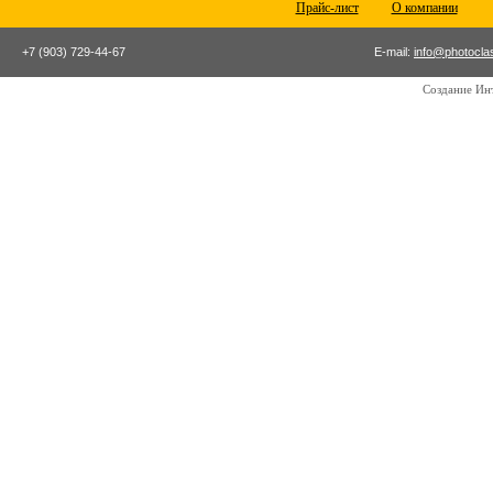
Прайс-лист
О компании
+7 (903) 729-44-67
E-mail:
info@photocla
Создание Ин